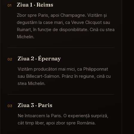
Ziua 1 · Reims
0
1
Zbor spre Paris, apoi Champagne. Vizităm și
degustăm la case mari, ca Veuve Clicquot sau
Ruinart, în funcție de disponibilitate. Cină cu stea
Michelin.
Ziua 2 · Épernay
0
2
Vizităm producători mai mici, ca Philipponnat
sau Billecart-Salmon. Prânz în regiune, cină cu
stea Michelin.
Ziua 3 · Paris
0
3
Ne întoarcem la Paris. O experiență surpriză,
cât timp liber, apoi zbor spre România.