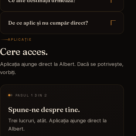
Ce alte destinații urmează?
Champagne, cazarea și transportul local.
Plus un însoțitor tot drumul. Zborul și
Champagne e prima. Pregătim călătorii și în
cheltuielile personale sunt separate.
De ce aplic și nu cumpăr direct?
Toscana, Jerez și Porto. Aplici și afli când se
deschid.
Fiecare călătorie se construiește în jurul
APLICAȚIE
grupului care pleacă. Albert vrea să știe cu
Cere acces.
cine vorbește, înainte.
Aplicația ajunge direct la Albert. Dacă se potrivește,
vorbiți.
PASUL
1
DIN
2
Spune-ne despre tine.
Trei lucruri, atât. Aplicația ajunge direct la
Albert.