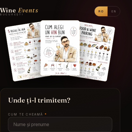
Wine
Events
RO
EN
BUCUREȘTI
Cum alegi un vin bun fără să
Unde ți-l trimitem?
CUM TE CHEAMĂ
*