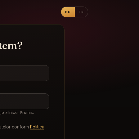
RO
EN
item?
e zilnice. Promis.
datelor conform
Politicii