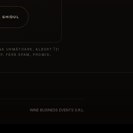
 GHIDUL
NA URMĂTOARE. ALBERT ÎȚI
P. FĂRĂ SPAM, PROMIS.
WINE BUSINESS EVENTS S.R.L.