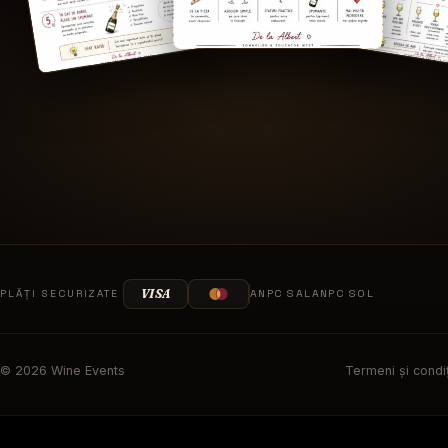
VISA
PLĂȚI SECURIZATE
ANPC SAL
ANPC SOL
©
2026
Wine Events
Termeni și condiț