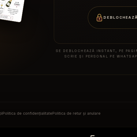
DEBLOCHEAZĂ
SE DEBLOCHEAZĂ INSTANT, PE PAGI
SCRIE ȘI PERSONAL PE WHATSAP
ii
Politica de confidențialitate
Politica de retur și anulare