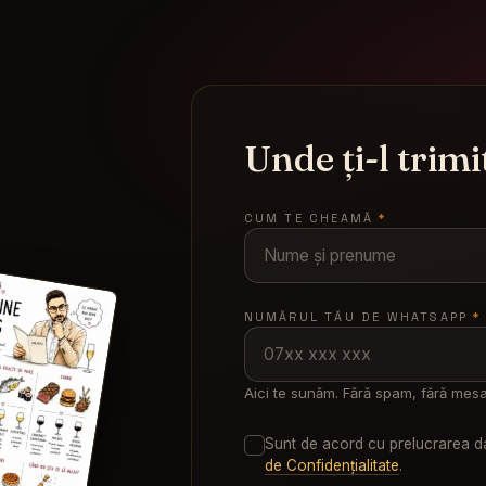
 fii expert
Unde ți-l trim
CUM TE CHEAMĂ
*
NUMĂRUL TĂU DE WHATSAPP
*
Aici te sunăm. Fără spam, fără mesaj
Sunt de acord cu prelucrarea 
de Confidențialitate
.