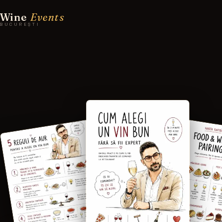
Wine
Events
BUCUREȘTI
Cum alegi un vin bun fără să